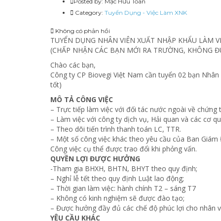
Posted by:
Mạc Hữu Toàn
Category:
Tuyển Dụng - Việc Làm XNK
Không có phản hồi
TUYỂN DỤNG NHÂN VIÊN XUẤT NHẬP KHẨU LÀM VI
(CHẤP NHẬN CÁC BẠN MỚI RA TRƯỜNG, KHÔNG 
Chào các bạn,
Công ty CP Biovegi Việt Nam cần tuyển 02 bạn Nhân v
tốt)
MÔ TẢ CÔNG VIỆC
– Trực tiếp làm việc với đối tác nước ngoài về chứng
– Làm việc với công ty dịch vụ, Hải quan và các cơ 
– Theo dõi tiến trình thanh toán LC, TTR.
– Một số công việc khác theo yêu cầu của Ban Giám 
Công việc cụ thể được trao đổi khi phỏng vấn.
QUYỀN LỢI ĐƯỢC HƯỞNG
-Tham gia BHXH, BHTN, BHYT theo quy định;
– Nghỉ lễ tết theo quy định Luật lao động;
– Thời gian làm việc: hành chính T2 – sáng T7
– Không có kinh nghiệm sẽ được đào tạo;
– Được hưởng đầy đủ các chế độ phúc lợi cho nhân vi
YÊU CẦU KHÁC