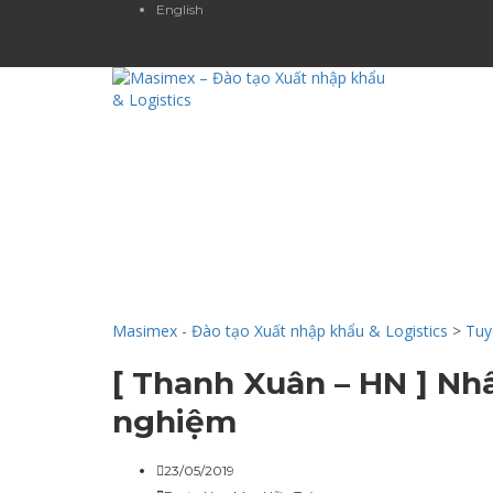
English
CHIA SẺ KIẾ
Masimex - Đào tạo Xuất nhập khẩu & Logistics
>
Tuy
[ Thanh Xuân – HN ] Nh
nghiệm
23/05/2019