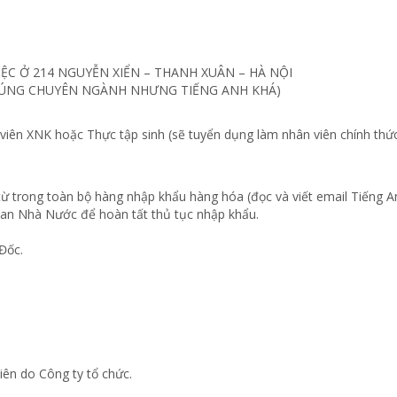
ỆC Ở 214 NGUYỄN XIỂN – THANH XUÂN – HÀ NỘI
ĐÚNG CHUYÊN NGÀNH NHƯNG TIẾNG ANH KHÁ)
iên XNK hoặc Thực tập sinh (sẽ tuyển dụng làm nhân viên chính thức
 từ trong toàn bộ hàng nhập khẩu hàng hóa (đọc và viết email Tiếng An
quan Nhà Nước để hoàn tất thủ tục nhập khẩu.
Đốc.
ên do Công ty tổ chức.