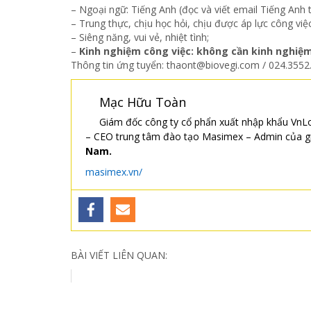
– Ngoại ngữ: Tiếng Anh (đọc và viết email Tiếng Anh t
– Trung thực, chịu học hỏi, chịu được áp lực công việc
– Siêng năng, vui vẻ, nhiệt tình;
–
Kinh nghiệm công việc: không cần kinh nghiệm,
Thông tin ứng tuyển: thaont@biovegi.com / 024.3552
Mạc Hữu Toàn
Giám đốc công ty cổ phẩn xuất nhập khẩu VnLo
– CEO trung tâm đào tạo Masimex – Admin của g
Nam.
masimex.vn/
BÀI VIẾT LIÊN QUAN: