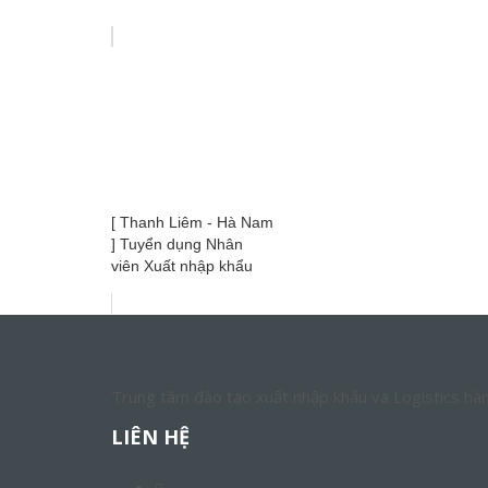
[ Thanh Liêm - Hà Nam
] Tuyển dụng Nhân
viên Xuất nhập khẩu
Trung tâm đào tạo xuất nhập khẩu và Logistics hà
LIÊN HỆ