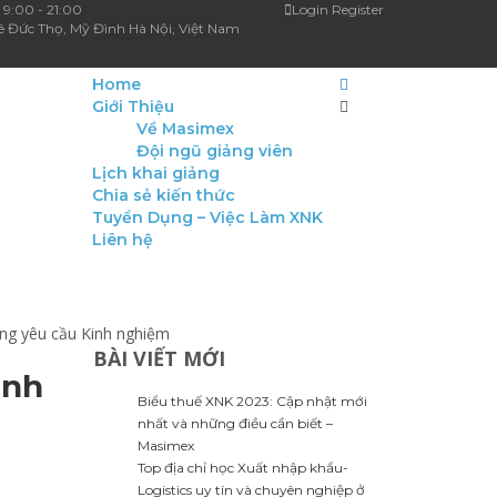
 9:00 - 21:00
Login
Register
ê Đức Thọ, Mỹ Đình Hà Nội, Việt Nam
Home
Giới Thiệu
Về Masimex
Đội ngũ giảng viên
Lịch khai giảng
Chia sẻ kiến thức
Tuyển Dụng – Việc Làm XNK
Liên hệ
ng yêu cầu Kinh nghiệm
BÀI VIẾT MỚI
inh
Biểu thuế XNK 2023: Cập nhật mới
nhất và những điều cần biết –
Masimex
Top địa chỉ học Xuất nhập khẩu-
Logistics uy tín và chuyên nghiệp ở