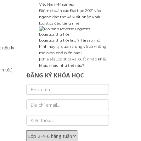
Việt Nam-Masimex
Điểm chuẩn các Đại học 2021 vào
ngành đào tạo về xuất nhập khẩu –
logistics đều tăng nhẹ
Logistics thu hồi là gì? Tại sao mô
hình này lại quan trọng và có những
 nếu lv
mô hình phổ biến nào?
[Chia sẻ] Logistics và Xuất nhập khẩu
khác nhau như thế nào?
h tốt).
ĐĂNG KÝ KHÓA HỌC