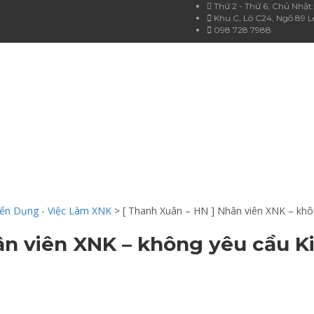
Thứ 2 - Thứ 6, Chủ Nhật:
Khu C, Lô C24, Ngõ 89 L
098 728 7988
N THỨC
ển Dụng - Việc Làm XNK
>
[ Thanh Xuân – HN ] Nhân viên XNK – khô
ân viên XNK – không yêu cầu K