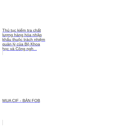
Thủ tục kiểm tra chất
lượng hàng hóa nhập
khẩu thuộc trách nhiệm
quản lý của Bộ Khoa
học và Công ngh...
MUA CIF - BÁN FOB