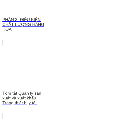
PHẦN 3. ĐIỀU KIỆN
CHẤT LƯỢNG HÀNG
HÓA
Tóm tắt Quản lý sản
xuất và xuất khẩu
Trang thiết bị y tế.