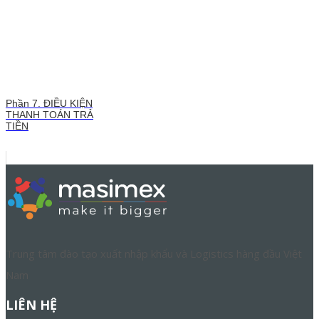
Phần 7. ĐIỀU KIỆN
THANH TOÁN TRẢ
TIỀN
Trung tâm đào tạo xuất nhập khẩu và Logistics hàng đầu Việt
Nam
LIÊN HỆ