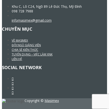
Khu C, Lô C24, Ngõ 89 Lê Đức Thọ, Mỹ Đình
098 728 7988
infomasimex@gmail.com
CHUYÊN MỤC
VỀ MASIMEX
ĐỘI NGŨ GIẢNG VIÊN
CHIA SẺ KIẾN THỨC
TUYỂN DỤNG – VIỆC LÀM XNK
LIÊN HỆ
SOCIAL NETWORK
Copyright ©
Masimex