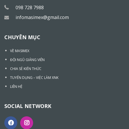
098 728 7988
infomasimex@gmail.com
CHUYÊN MỤC
VỀ MASIMEX
ĐỘI NGŨ GIẢNG VIÊN
CHIA SẺ KIẾN THỨC
TUYỂN DỤNG – VIỆC LÀM XNK
LIÊN HỆ
SOCIAL NETWORK