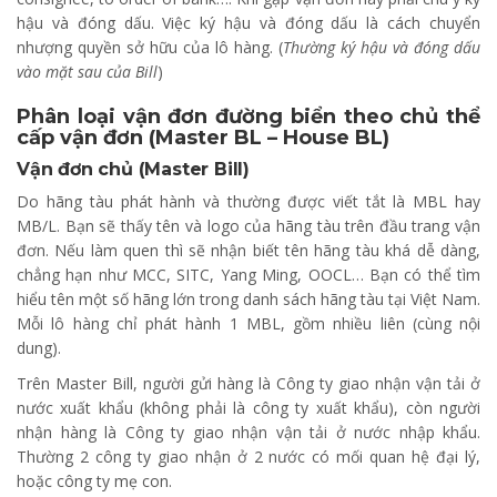
hậu và đóng dấu. Việc ký hậu và đóng dấu là cách chuyển
nhượng quyền sở hữu của lô hàng. (
Thường ký hậu và đóng dấu
vào mặt sau của Bill
)
Phân loại vận đơn đường biển theo chủ thể
cấp vận đơn (Master BL – House BL)
Vận đơn chủ (Master Bill)
Do hãng tàu phát hành và thường được viết tắt là MBL hay
MB/L. Bạn sẽ thấy tên và logo của hãng tàu trên đầu trang vận
đơn. Nếu làm quen thì sẽ nhận biết tên hãng tàu khá dễ dàng,
chẳng hạn như MCC, SITC, Yang Ming, OOCL… Bạn có thể tìm
hiểu tên một số hãng lớn trong danh sách hãng tàu tại Việt Nam.
Mỗi lô hàng chỉ phát hành 1 MBL, gồm nhiều liên (cùng nội
dung).
Trên Master Bill, người gửi hàng là Công ty giao nhận vận tải ở
nước xuất khẩu (không phải là công ty xuất khẩu), còn người
nhận hàng là Công ty giao nhận vận tải ở nước nhập khẩu.
Thường 2 công ty giao nhận ở 2 nước có mối quan hệ đại lý,
hoặc công ty mẹ con.