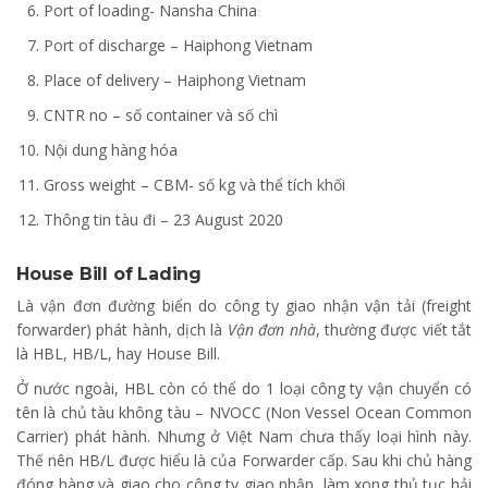
Port of loading- Nansha China
Port of discharge – Haiphong Vietnam
Place of delivery – Haiphong Vietnam
CNTR no – số container và số chì
Nội dung hàng hóa
Gross weight – CBM- số kg và thể tích khối
Thông tin tàu đi – 23 August 2020
House Bill of Lading
Là vận đơn đường biển do công ty giao nhận vận tải (freight
forwarder) phát hành, dịch là
Vận đơn nhà
, thường được viết tắt
là HBL, HB/L, hay House Bill.
Ở nước ngoài, HBL còn có thể do 1 loại công ty vận chuyển có
tên là chủ tàu không tàu – NVOCC (Non Vessel Ocean Common
Carrier) phát hành. Nhưng ở Việt Nam chưa thấy loại hình này.
Thế nên HB/L được hiểu là của Forwarder cấp. Sau khi chủ hàng
đóng hàng và giao cho công ty giao nhận, làm xong thủ tục hải