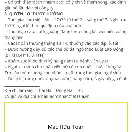
– Có tinh thần trách nhiệm cao, có ý chí và tham vọng, xác định
gắn bó lâu dài với công ty.
3. QUYỀN LỢI ĐƯỢC HƯỞNG
– Thời gian làm việc: 8h – 17h30 từ thứ 2 – sáng thứ 7. Nghỉ trưa
1h30’, nghỉ lễ theo qui định của nhà nước
– Thu nhập cao: Lương xứng đáng theo năng lực và nhiều cơ hội
thăng tiến.
– Các khoản thưởng tháng 13-14, thưởng vào các dịp lễ, tết…
– Đươc hưởng đầy đủ các chế độ đãi ngộ theo Luật Lao Động
(BHXH,BHYT, BHTN)
– Khám sức khỏe định kỳ hàng năm tại bệnh viên uy tín.
– Nghỉ sau sinh cho nhân viên nữ có con dưới 1 tuổi: 1h/ngày.
Trợ cấp thêm lương cho nhân sự nữ trong thời gian nghỉ sinh
– Du lịch (trong nước / ngoài nước) hàng năm, Ngày hội gia đình
____________________
Địa chỉ làm việc: Thái Hà – Đống Đa – HN
CV gửi về địa chỉ email: adminhan@atasia.vn
Mạc Hữu Toàn