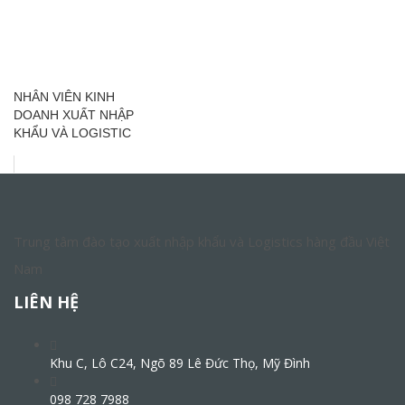
NHÂN VIÊN KINH
DOANH XUẤT NHẬP
KHẨU VÀ LOGISTIC
Trung tâm đào tạo xuất nhập khẩu và Logistics hàng đầu Việt
Nam
LIÊN HỆ
Khu C, Lô C24, Ngõ 89 Lê Đức Thọ, Mỹ Đình
098 728 7988