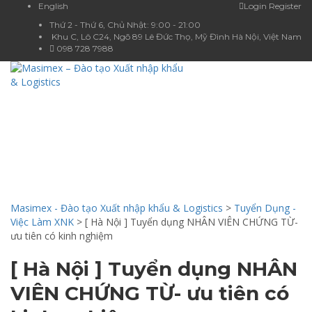
English
Login
Register
Thứ 2 - Thứ 6, Chủ Nhật: 9:00 - 21:00
Khu C, Lô C24, Ngõ 89 Lê Đức Thọ, Mỹ Đình Hà Nội, Việt Nam
098 728 7988
Toggle
navigat
CHIA SẺ KIẾN
THỨC
Masimex - Đào tạo Xuất nhập khẩu & Logistics
>
Tuyển Dụng -
Việc Làm XNK
>
[ Hà Nội ] Tuyển dụng NHÂN VIÊN CHỨNG TỪ-
ưu tiên có kinh nghiệm
[ Hà Nội ] Tuyển dụng NHÂN
VIÊN CHỨNG TỪ- ưu tiên có