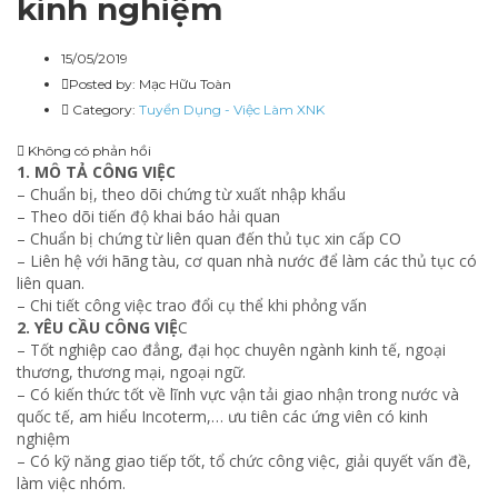
kinh nghiệm
15/05/2019
Posted by:
Mạc Hữu Toàn
Category:
Tuyển Dụng - Việc Làm XNK
Không có phản hồi
1. MÔ TẢ CÔNG VIỆC
– Chuẩn bị, theo dõi chứng từ xuất nhập khẩu
– Theo dõi tiến độ khai báo hải quan
– Chuẩn bị chứng từ liên quan đến thủ tục xin cấp CO
– Liên hệ với hãng tàu, cơ quan nhà nước để làm các thủ tục có
liên quan.
– Chi tiết công việc trao đổi cụ thể khi phỏng vấn
2. YÊU CẦU CÔNG VIỆ
C
– Tốt nghiệp cao đẳng, đại học chuyên ngành kinh tế, ngoại
thương, thương mại, ngoại ngữ.
– Có kiến thức tốt về lĩnh vực vận tải giao nhận trong nước và
quốc tế, am hiểu Incoterm,… ưu tiên các ứng viên có kinh
nghiệm
– Có kỹ năng giao tiếp tốt, tổ chức công việc, giải quyết vấn đề,
làm việc nhóm.